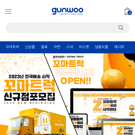
0
꼬마트럭
신상품
음료
라면
스낵
비스켓
냉동식품
레시피