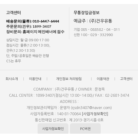
고객센터
무통장입금정보
배송문의(물류): 010-6447-6444
예금주 : (주)건우유통
주문문의(건우): 1899-3407
기업 085 - 088582 - 04 - 011
장비문의: 홈페이지 메인배너에 접수
신한 100 - 029 - 332990
상담시간: 월-금 09:00-17:00
점심시간: 물류(12:00-13:00),
건우(12:30-13:30)
단, 주말/공휴일은 배송만 진행
CS는 휴무
회사소개
이용안내
개인정보 처리방침
이용약관
고객센터
COMPANY : (주)건우유통 / OWNER : 문정옥
CALL CENTER : 1899-3407(점심시간 13:00~14:00)/ FAX : 02-2681-3474
ADDRESS :
개인정보관리책임자 : 운영자 (rjsdn3407@naver.com)
사업자등록번호 : 140-81-70064
[사업자정보확인]
통신판매업 신고번호 : 제 2013-경기시흥-8호
사업자정보확인
PC버전