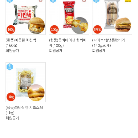
(한품)매콤한 치킨벅
(한품)콤비네이션 한끼피
(꼬마트럭)냉동햄버거
(160G)
자(100g)
(140gx6개)
회원공개
회원공개
회원공개
(냉동)더바삭한 치즈스틱
(1kg)
회원공개