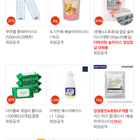
무라벨 롯데아이시스
도시카페 복숭아아이스티
(한품)(소포장)삼겹살 슬라
(500mlX20페트)
(1KG)
이스(대패100gx30봉입)
회원공개
회원공개
더바삭한 슬라이스 생삼겹
살 대체품
회원공개
다이클로 데일리 물티슈
더캐럿 에너지베이스
입점할인&용량UP제품
아
(100매X20개입)캡형
(1.12kg)
이스 피치 팝(현스티 )복숭
회원공개
회원공개
아아이스티)
(1KG)
회원공개