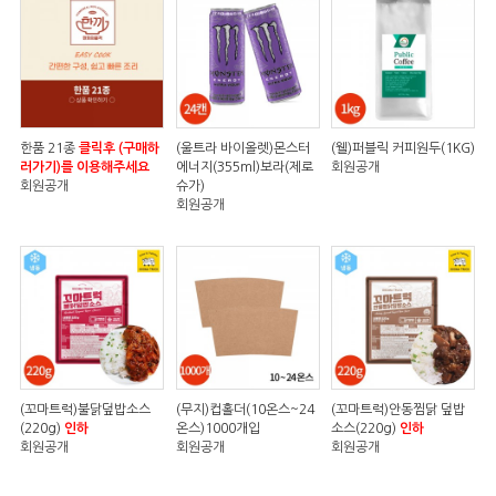
한품 21종
클릭후 (구매하
(울트라 바이올렛)몬스터
(웰)퍼블릭 커피원두(1KG)
러가기)를 이용해주세요
에너지(355ml)보라(제로
회원공개
회원공개
슈가)
회원공개
(꼬마트럭)불닭덮밥소스
(무지)컵홀더(10온스~24
(꼬마트럭)안동찜닭 덮밥
(220g)
인하
온스)1000개입
소스(220g)
인하
회원공개
회원공개
회원공개