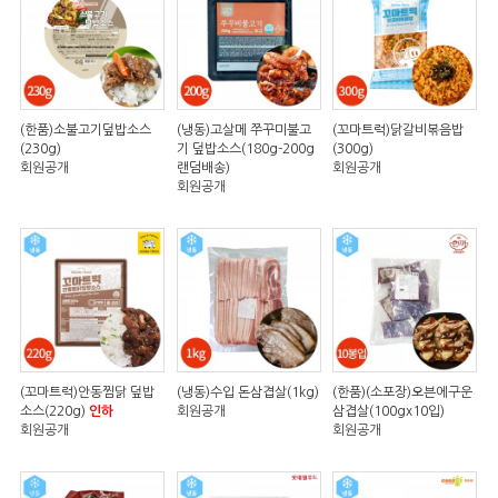
(한품)소불고기덮밥소스
(냉동)고살메 쭈꾸미불고
(꼬마트럭)닭갈비볶음밥
(230g)
기 덮밥소스(180g-200g
(300g)
회원공개
랜덤배송)
회원공개
회원공개
(꼬마트럭)안동찜닭 덮밥
(냉동)수입 돈삼겹살(1kg)
(한품)(소포장)오븐에구운
소스(220g)
인하
회원공개
삼겹살(100gx10입)
회원공개
회원공개