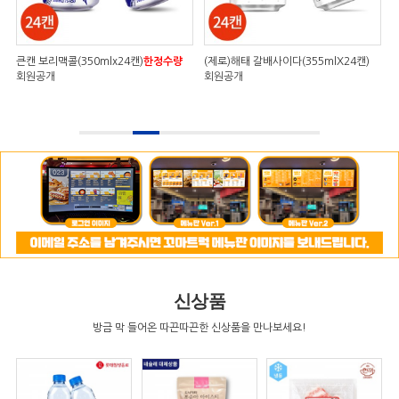
큰캔 보리맥콜(350mlx24캔)
한정수량
(제로)해태 갈배사이다(355mlX24캔)
회원공개
회원공개
신상품
방금 막 들어온 따끈따끈한 신상품을 만나보세요!