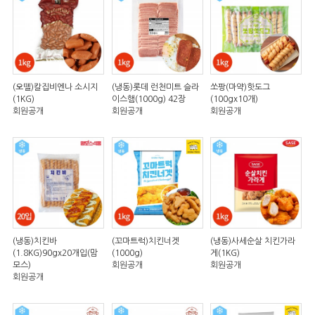
(오뗄)칼집비엔나 소시지
(냉동)롯데 런천미트 슬라
쏘팡(마약)핫도그
(1KG)
이스햄(1000g) 42장
(100gx10개)
회원공개
회원공개
회원공개
(냉동)치킨바
(꼬마트럭)치킨너겟
(냉동)사세순살 치킨가라
(1.8KG)90gx20개입(맘
(1000g)
게(1KG)
모스)
회원공개
회원공개
회원공개