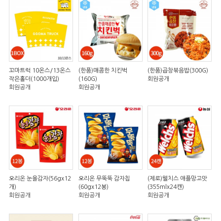
꼬마트럭 10온스/13온스
(한품)매콤한 치킨벅
(한품)곱창볶음밥(300G)
작은홀더(1000개입)
(160G)
회원공개
회원공개
회원공개
오리온 눈을감자(56gx12
오리온 무뚝뚝 감자칩
(제로)웰치스 애플망고맛
개)
(60gx12봉)
(355mlx24캔)
회원공개
회원공개
회원공개