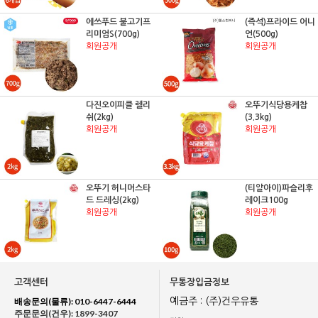
에쓰푸드 불고기프
(즉석)프라이드 어니
리미엄S(700g)
언(500g)
회원공개
회원공개
다진오이피클 렐리
오뚜기식당용케찹
쉬(2kg)
(3.3kg)
회원공개
회원공개
오뚜기 허니머스타
(티알아이)파슬리후
드 드레싱(2kg)
레이크100g
회원공개
회원공개
고객센터
무통장입금정보
배송문의(물류): 010-6447-6444
예금주 : (주)건우유통
주문문의(건우): 1899-3407