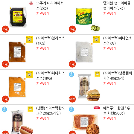
오뚜기 데리야끼소
델리원 생오이피클
스(2kg)
슬라이스(3kg)
회원공개
회원공개
(꼬마트럭)칠리소스
(꼬마트럭)어니언소
(1KG)
스(1KG)
회원공개
회원공개
(꼬마트럭)체다치즈
(꼬마트럭)냉동햄버
소스(1KG)
거(140gx6개)
회원공개
회원공개
(냉동)꼬마트럭핫도
에쓰푸드 핫앤스위
그(120gx6개입)
트 치킨(500g)
회원공개
회원공개