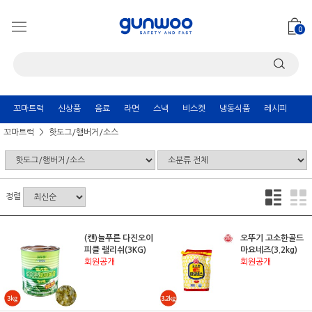
0
꼬마트럭
신상품
음료
라면
스낵
비스켓
냉동식품
레시피
꼬마트럭
핫도그/햄버거/소스
정렬
(캔)늘푸른 다진오이
오뚜기 고소한골드
피클 랠리쉬(3KG)
마요네즈(3.2kg)
회원공개
회원공개