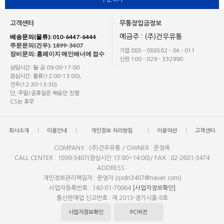
고객센터
무통장입금정보
배송문의(물류): 010-6447-6444
예금주 : (주)건우유통
주문문의(건우): 1899-3407
기업 085 - 088582 - 04 - 011
장비문의: 홈페이지 메인배너에 접수
신한 100 - 029 - 332990
상담시간: 월-금 09:00-17:00
점심시간: 물류(12:00-13:00),
건우(12:30-13:30)
단, 주말/공휴일은 배송만 진행
CS는 휴무
회사소개
이용안내
개인정보 처리방침
이용약관
고객센터
COMPANY : (주)건우유통 / OWNER : 문정옥
CALL CENTER : 1899-3407(점심시간 13:00~14:00)/ FAX : 02-2681-3474
ADDRESS :
개인정보관리책임자 : 운영자 (rjsdn3407@naver.com)
사업자등록번호 : 140-81-70064
[사업자정보확인]
통신판매업 신고번호 : 제 2013-경기시흥-8호
사업자정보확인
PC버전