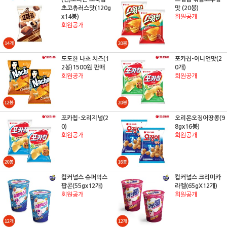
초코츄러스맛(120g
맛 (20봉)
x14봉)
회원공개
회원공개
도도한 나쵸 치즈(1
포카칩-어니언맛(2
2봉)1500원 판매
0개)
회원공개
회원공개
포카칩-오리지널(2
오리온오징어땅콩(9
0)
8gx16봉)
회원공개
회원공개
컵커널스 슈퍼믹스
컵커널스 크리미카
팝콘(55gx12개)
라멜(65gX12개)
회원공개
회원공개