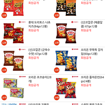
회원공개
회원공개
롯데 도리토스 나쵸
(신)꼬깔콘 (매콤달
치즈(84gx12봉)
콤) 67gx12봉
회원공개
회원공개
(신)꼬깔콘 (군옥수
오리온 무뚝뚝 감자
수맛) 67gx12봉
칩(60gx12봉)
회원공개
회원공개
오리온 초코송이(28
오리온 돌아온썬(64
개)
gx24봉)
회원공개
회원공개
(신)오리온 꼬북칩
스윙칩 볶음고추장