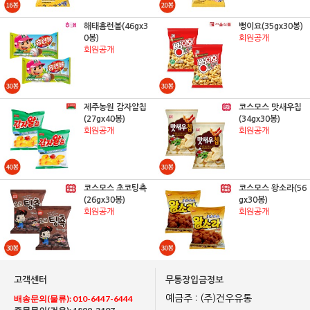
해태홈런볼(46gx3
뻥이요(35gx30봉)
0봉)
회원공개
회원공개
제주농원 감자알칩
코스모스 맛새우칩
(27gx40봉)
(34gx30봉)
회원공개
회원공개
코스모스 초코팅쵹
코스모스 왕소라(56
(26gx30봉)
gx30봉)
회원공개
회원공개
고객센터
무통장입금정보
배송문의(물류): 010-6447-6444
예금주 : (주)건우유통