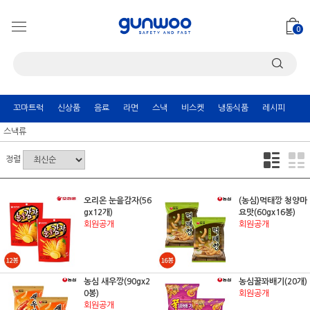
0
꼬마트럭
신상품
음료
라면
스낵
비스켓
냉동식품
레시피
스낵류
정렬
오리온 눈을감자(56
(농심)먹태깡 청양마
gx12개)
요맛(60gx16봉)
회원공개
회원공개
농심 새우깡(90gx2
농심꿀꽈배기(20개)
0봉)
회원공개
회원공개