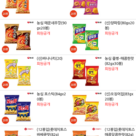
농심 매운새우깡(90
(신)양파링(80gx20
gx20봉)
봉)
회원공개
회원공개
(신)바나나킥(20)
농심 쫄병-매콤한맛
회원공개
(82gx30봉)
회원공개
농심 포스틱(84gx2
(신)오징어집(83gx
0봉)
20봉)
회원공개
회원공개
(12봉입)롯데치토스
(12봉입)롯데치토스
바베큐맛(82g)
매콤달콤한맛(82g)