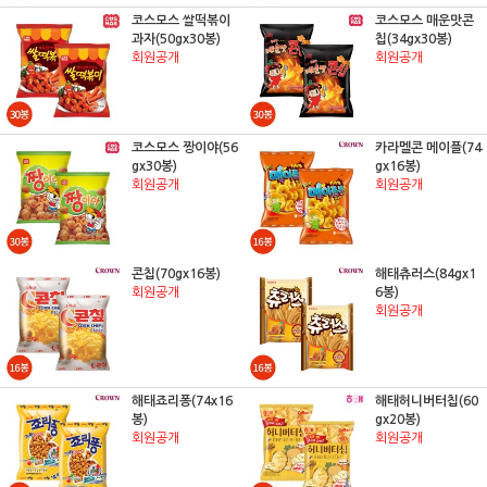
코스모스 쌀떡볶이
코스모스 매운맛콘
과자(50gx30봉)
칩(34gx30봉)
회원공개
회원공개
코스모스 짱이야(56
카라멜콘 메이플(74
gx30봉)
gx16봉)
회원공개
회원공개
콘칩(70gx16봉)
해태츄러스(84gx1
회원공개
6봉)
회원공개
해태죠리퐁(74x16
해태허니버터칩(60
봉)
gx20봉)
회원공개
회원공개