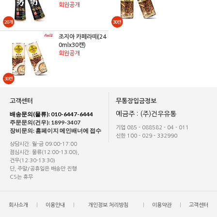
회원공개
조지아 카페라떼(24
0mlx30캔)
회원공개
고객센터
무통장입금정보
배송문의(물류): 010-6447-6444
예금주 : (주)건우유통
주문문의(건우): 1899-3407
기업 085 - 088582 - 04 - 011
장비문의: 홈페이지 메인배너에 접수
신한 100 - 029 - 332990
상담시간: 월-금 09:00-17:00
점심시간: 물류(12:00-13:00),
건우(12:30-13:30)
단, 주말/공휴일은 배송만 진행
CS는 휴무
회사소개
이용안내
개인정보 처리방침
이용약관
고객센터