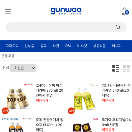
0
꼬마트럭
신상품
음료
라면
스낵
비스켓
냉동식품
레시피
온장고용
정렬
(24캔)티오피 마스
(웰그린)레몬녹차 오
터라떼(275ml) 20
리지널(340mlx20
캔에서 변경
페트)
회원공개
회원공개
광동 진한헛개차 업
조지아 오리지널(24
소용 (340ml x 20
0mlx30캔)
페트)
회원공개